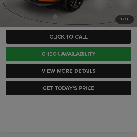
CASA PRICE
$33,747
Add. Available Jeep Offers:
-$3,500
1
/
14
CLICK TO CALL
CHECK AVAILABILITY
VIEW MORE DETAILS
GET TODAY'S PRICE