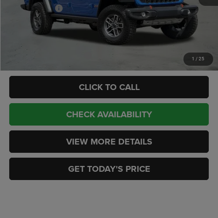
Jeep Incentives:
-$5,929
Doc Fee:
+$449
CASA PRICE
$52,010
Add. Available Jeep Offers:
-$2,000
1
/
25
CLICK TO CALL
CHECK AVAILABILITY
VIEW MORE DETAILS
GET TODAY'S PRICE