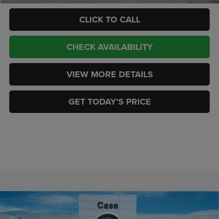
CLICK TO CALL
CHECK AVAILABILITY
VIEW MORE DETAILS
GET TODAY'S PRICE
Compare Vehicle
2026
RAM 2500
BIG HORN CREW CAB 4X4 6'4'
$72,433
$8,926
BOX