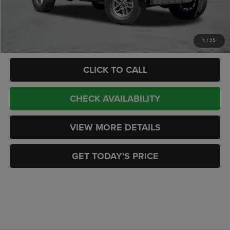
Doc Fee:
+$449
CASA PRICE
$54,188
Add. Available Jeep Offers:
-$2,000
1
/
25
CLICK TO CALL
CHECK AVAILABILITY
VIEW MORE DETAILS
GET TODAY'S PRICE