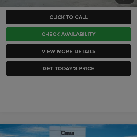
CLICK TO CALL
CHECK AVAILABILITY
VIEW MORE DETAILS
GET TODAY'S PRICE
Compare Vehicle
2026
Jeep GLADIATOR
MOJAVE 4X4
$61,584