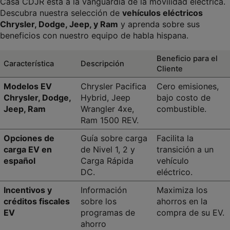
Casa CDJR está a la vanguardia de la movilidad eléctrica. 
Descubra nuestra selección de 
vehículos eléctricos 
Chrysler, Dodge, Jeep, y Ram
 y aprenda sobre sus 
beneficios con nuestro equipo de habla hispana.
Beneficio para el 
Característica
Descripción
Cliente
Modelos EV 
Chrysler Pacifica 
Cero emisiones, 
Chrysler, Dodge, 
Hybrid, Jeep 
bajo costo de 
Jeep, Ram
Wrangler 4xe, 
combustible.
Ram 1500 REV.
Opciones de 
Guía sobre carga 
Facilita la 
carga EV en 
de Nivel 1, 2 y 
transición a un 
español
Carga Rápida 
vehículo 
DC.
eléctrico.
Incentivos y 
Información 
Maximiza los 
créditos fiscales 
sobre los 
ahorros en la 
EV
programas de 
compra de su EV.
ahorro 